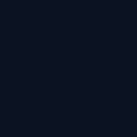
节省TRX手续费 - 2 TRX=1次转账次数 直接节省80%!无视
对方有没有U或者是否交易所,低于 2 TRX的都是钓鱼的骗
子- 复制地址
【THXfhfV6ThhYzt7d8mm4KL3dE5LWBbwb3s】转 2 TRX
即可0手续费转账!TG机器人: @jzzTRXbot 官网:
https://jzztrx.com
2026-08-10
节省TRX手续费 - 2 TRX=1次转账次数 直接节省80%!无视
对方有没有U或者是否交易所,低于 2 TRX的都是钓鱼的骗
子- 复制地址
【THXfhfV6ThhYzt7d8mm4KL3dE5LWBbwb3s】转 2 TRX
即可0手续费转账!TG机器人: @jzzTRXbot 官网:
https://jzztrx.com
2026-08-10