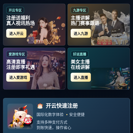
首页
综合球星
球员转会
伤病情况
数据表现
篮球新闻
球队战术分析/战绩预测
赛事商业化/俱乐部运营
足球赛事
欧冠
五大联赛
中超
综合资讯
体育科技/政策法规变化
科学健身方法
田径赛事