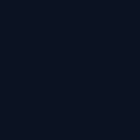
色，皇家马德里观众沸腾！上演精彩一战的信息-
体育
2025-09-07
包含法国杯倒计时；武汉三镇赛后完成体检；细
节引发关注；更衣室稳定；控场能力受关注的词
条-火博体育官网地址
2026-02-24
清晨亚冠焦点战；斯图加特更衣室发声；态度坚
定；数据趋势出现新变化的简单介绍-火博注册