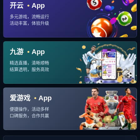
球员转会
风云突变孟菲斯灰熊清晨篮板制胜，
NBA季后赛版图或变，底气十足，训
练强度明显提升的简单介绍-火博体育
入口
1、NBA附加赛前瞻金州勇士与孟菲斯灰熊的对决将围绕
内线冲击与三分火力展开，勇士凭借主场优势和战术成熟
度稍占上风，但灰熊的内线优...
xjunn
2026-03-17
1241
717