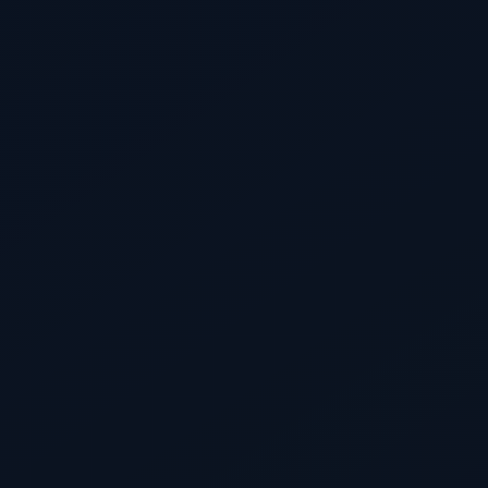
条-火博体育官网地址
2026-02-24
清晨亚冠焦点战；斯图加特更衣室发声；态度坚
定；数据趋势出现新变化的简单介绍-火博注册
2026-02-21
冲刺阶段深圳男篮备战社区盾，篮板制胜细节曝
光，悬念犹存，训练强度明显提升的简单介绍-火
博体育官网地址
2026-03-12
最新评论