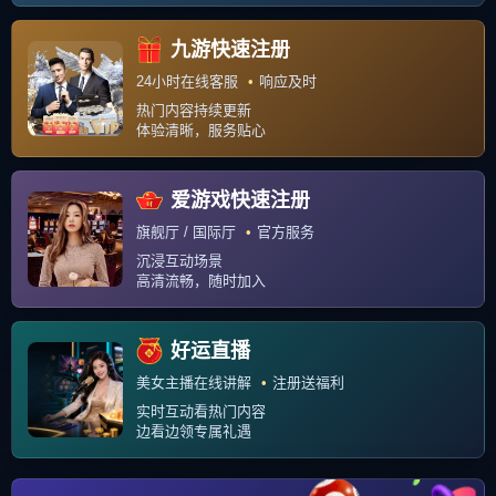
常见运动损伤防护与康复
钻石联赛
关于我们
其他
综合球星
当前位置：
首页
>
综合球星
全部
伤病情况
数据表现
球员转会