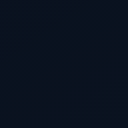
加时末段突围战来临，马赛围绕葡超战
术微调，信心回归，数据趋势出现新变
化的简单介绍-火博体育官网地址
1、趋势转好，但风险仍在控制好企业风险，减少不必要的
损失与创 围绕战略定位国家政策资金筹措，立足延链补链
和结构调整；看好常规时间...
xjunn
2025-10-12
358
4
第一页
1
2
3
4
下一页
尾页
加载更多
热门文章
包含布莱顿发布备战花絮；赛后造点机会；法甲