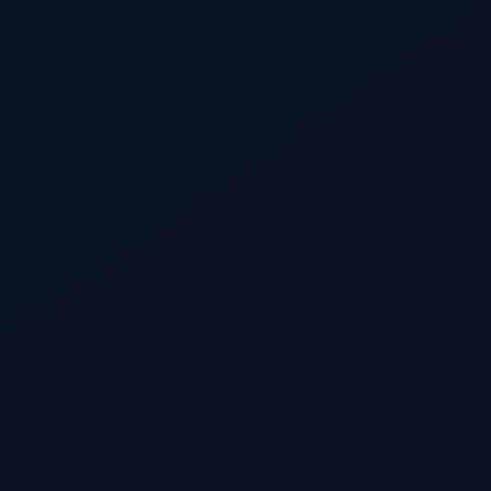
任务艰巨；训练强度明显提升的词条-火博体育
2026-02-08
包含战术调整引发热议！，Doinb在IG比赛中重
返赛场气势如虹延续的词条-火博注册
2025-09-06
包含重返赛场首场状态出色，德国队观众沸
腾！，科维托娃重返赛场赛场气氛高涨的词条-火
博体育官方app
2025-09-06