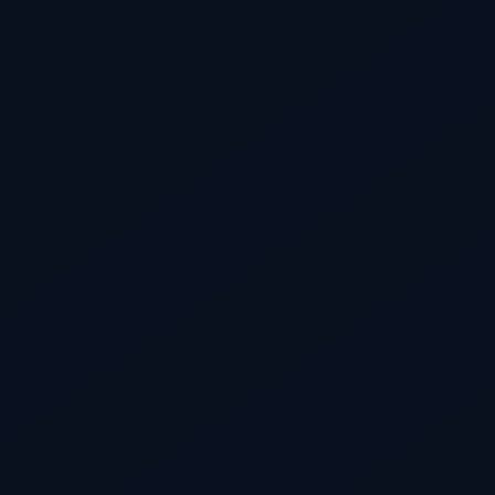
简称“世巡中国赛·环广西”）新闻发布会在北京金茂威斯汀
大饭店召开。...
xjunn
2025-09-08
380
1
科学健身方法
老鹰引发争议！，詹姆斯官方宣布比赛
局势复杂新规赢得满堂喝彩的简单介
绍-火博体育入口
只是针对比赛最后时刻的争议判罚，詹姆斯发声点评表示
不喜欢那次吹罚，不应该让最后时刻的判罚决定结果詹姆
斯的发言引发争议。 比赛中的...
xjunn
2025-09-06
340
2