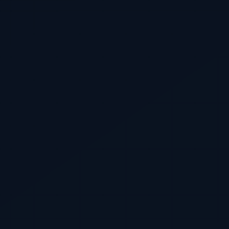
德约科维奇的职业生涯不仅充满了辉煌的胜利，也展现了
他坚韧不拔的精神和顽强的斗志在多次受伤和面临挑战的
情况下，他总能凭借出色的身体...
xjunn
2025-09-06
457
3
没有更多内容
热门文章
包含布莱顿发布备战花絮；赛后造点机会；法甲
任务艰巨；训练强度明显提升的词条-火博体育
2026-02-08