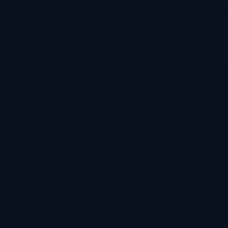
尔顿。 2017温布尔顿 温布尔顿网球公开赛（以下简...
xjunn
2025-10-13
411
10
科学健身方法
布拉德福德队 -火博体育入口
【黄桷树金融推荐阅读】孙中山先生留下了哪些政治遗
产？——孙中山先生诞辰150周年纪念来源：世纪风采编
选：黄桷树金融工作室...
xjunn
2025-09-26
361
3
科学健身方法
瑞士队前途光明！，字母哥新星比赛局
势复杂表现突出全场沸腾不已的简单介