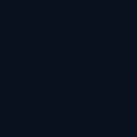
绍-火博体育官方app
不过，近年来口感更为复杂的精酿啤酒逆势突起，精酿啤
酒的出现 瑞士籍藏胞杰素松赞就以藏区特有的青稞为原材
料，酿造啤酒。...
xjunn
2025-09-18
351
1
科学健身方法
冰球巡回赛上演强强对话，漓江霹雳队
翻盘河套天虎队，战术调整见效；防线
高度稳定的简单介绍-火博体育入口
9月15日，2017格力·环广西公路自行车世界巡回赛（以下